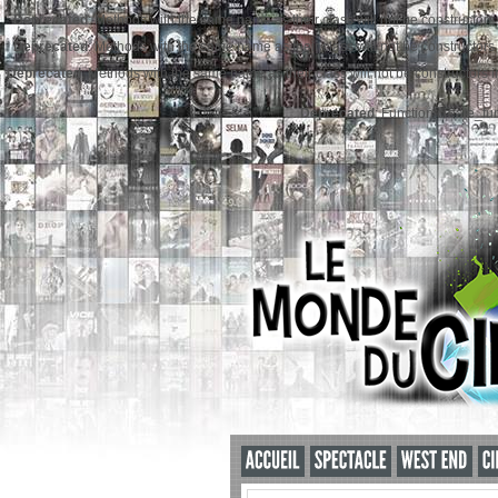
Deprecated
: Methods with the same name as their class will not be constructors
Deprecated
: Methods with the same name as their class will not be constructors
Deprecated
: Methods with the same name as their class will not be constructors
Deprecated
: Function create_fu