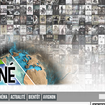
 in a future version of PHP; thumbnail has a deprecated constructor in
/home/lemon
 in a future version of PHP; TwitterRequest has a deprecated constructor in
/home/l
 in a future version of PHP; gosuwt_facebook has a deprecated constructor in
/home
19
nction() is deprecated in
/home/lemondedvo/www/wp-content/themes/magzimus/w