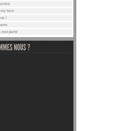
survive
n my face
ux !
ueen
-moi partir