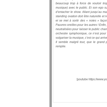
beaucoup trop à force de vouloir trop
musique) avec le public. Et son ego su
d’entacher le show. Allant jusqu’au m
standing ovation doit être naturelle et
et se met à sortir des « notes » faço
Pauvres oreilles pour les autres ! Enfin
neutralisées pour laisser le public chant
orchestre symphonique, ce n’est pour 
vulgariser la musique, c’est ce qui arri
Il semble malgré tout, que le grand p
remplie.
[youtube https://www