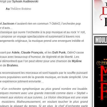
irigé par
Sylvain Audinovski
Au
Théâtre Bobino
el Jackson
n’avaient rien en commun ?
OdinO, l’orchestre pop
er d’avis…
 classique qui ouvre l’orchestre à la pop musique et au rock ’n’ roll,
s propose un voyage spectaculaire et surprenant à travers nos
rangements originaux, la musique prend une envergure inédite et
sant par
Adele
,
Claude François
, et les
Daft Punk
,
OdinO
casse
icaux avec beaucoup d’humour, de légèreté et de liberté. Les
lui démontrent que l’on peut vibrer pour une chanson de
Mylène
ion de
Brahms
.
s reconnaissent les morceaux et sont happés par le souffle puissant
ansons populaires sont de la grande musique, en toute simplicité. Une
ne expérience joliment enivrante…
ir d’un orchestre symphonique au plus grand nombre est louable.
quelques moment avec une grande intensité comme dans « Skyfall »
ent aux violons et aux cuivres. Le Violon électrique est une vraie
 musiciens. Malheureusement, en voulant toucher le plus grand
leurs la plupart du temps. Si en plus, le chef d’orchestre parle