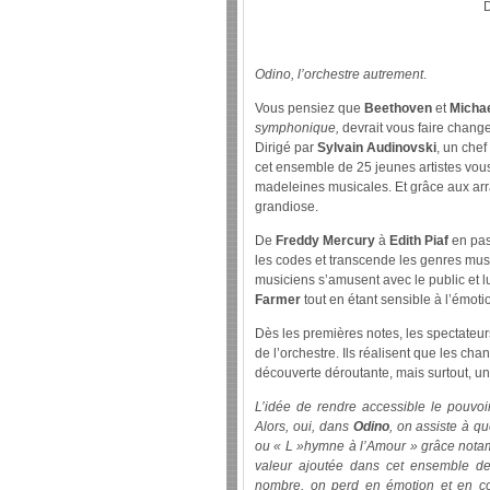
D
Odino, l’orchestre autrement
.
Vous pensiez que
Beethoven
et
Micha
symphonique,
devrait vous faire chang
Dirigé par
Sylvain Audinovski
, un chef
cet ensemble de 25 jeunes artistes vou
madeleines musicales. Et grâce aux ar
grandiose.
De
Freddy Mercury
à
Edith Piaf
en pas
les codes et transcende les genres mus
musiciens s’amusent avec le public et 
Farmer
tout en étant sensible à l’émot
Dès les premières notes, les spectateur
de l’orchestre. Ils réalisent que les ch
découverte déroutante, mais surtout, u
L’idée de rendre accessible le pouvo
Alors, oui, dans
Odino
, on assiste à 
ou « L »hymne à l’Amour » grâce notamm
valeur ajoutée dans cet ensemble de
nombre, on perd en émotion et en cou