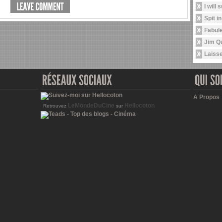
I will 
Spit i
Fabule
Jim Q
Laisse
A Propos
LeMondeDuCine
Hellocoton
Retrouvez
sur