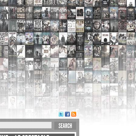
dedvo/www/wp-content/themes/magzimus/includes/thumbnails.php
on line
12
emondedvo/www/wp-content/themes/magzimus/includes/twitter.php
on line
18
/lemondedvo/www/wp-content/themes/magzimus/widgets/facebook.php
on line
idgets/facebook.php
on line
67