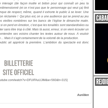
 interagir (de façon inutile et bidon pour qui connaît un peu la
rdimensionné (et ce n’est pas que le personnage qui veut ça) finit
anque de respect, même, quand il exhorte le public à se lever. Une
 non réclamée ! Qui plus est, on a une audience qui se prend au jeu
ns vieilles rombières sur les bancs de l’église le dimanche matin.
, si on perd en émotion, c’est que les tonalités sont standardisées ou
er sans être trop à côté. Mais là aussi, erreur, si on vient écouter un
entendre ses voisins chanter les textes autour de nous. A vouloir
ve… Mais il s’agit certainement de la volonté de la production.
ublic ait apprécié la première. L’ambition du spectacle est donc
.youtube.com/watch?v=DFUlFAuUJIM&w=560&h=315]
Aurélien