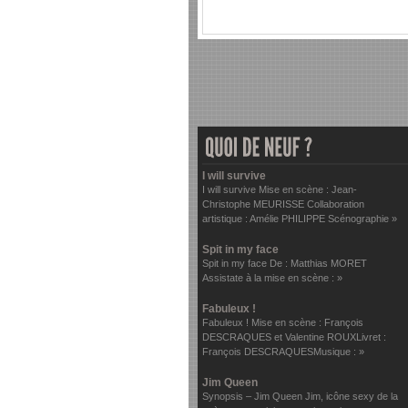
I will survive
I will survive Mise en scène : Jean-
Christophe MEURISSE Collaboration
artistique : Amélie PHILIPPE Scénographie »
Spit in my face
Spit in my face De : Matthias MORET
Assistate à la mise en scène : »
Fabuleux !
Fabuleux ! Mise en scène : François
DESCRAQUES et Valentine ROUXLivret :
François DESCRAQUESMusique : »
Jim Queen
Synopsis – Jim Queen Jim, icône sexy de la