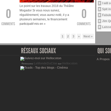
I will 
Le point sur les travaux 2018 du Théâtre
Spit i
Mogador Si vous nous suivez,
régulièrement, vous aurez noté, il y a
Fabule
plusieurs semaines, le financement
Jim Q
participatif mis en »
Laisse
1
2
3
»
Next »
A Propos
LeMondeDuCine
Hellocoton
Retrouvez
sur