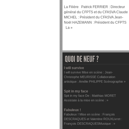
La Filière Patrick FERRIER : Directeur
général du CFPTS et du CFASVA Claude
MICHEL : Président du CFASVA Jean-
Noël HAZEMANN : Président du CFPTS
La »
I will survive
I will survive Mise en scène : Jean-
Christophe MEURISSE Collaboration
artistique : Amélie PHILIPPE Scénographie »
Spit in my face
Spit in my face De : Matthias MORET
Assistate à la mise en scène : »
Fabuleux !
Fabuleux ! Mise en scène : François
DESCRAQUES et Valentine ROUXLivret :
François DESCRAQUESMusique : »