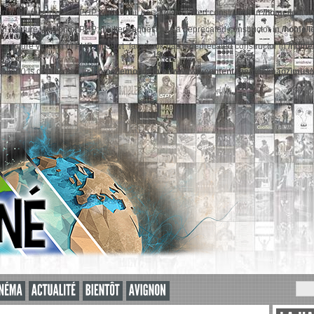
 in a future version of PHP; thumbnail has a deprecated constructor in
/home/lemon
 in a future version of PHP; TwitterRequest has a deprecated constructor in
/home/l
 in a future version of PHP; gosuwt_facebook has a deprecated constructor in
/home
19
nction() is deprecated in
/home/lemondedvo/www/wp-content/themes/magzimus/w