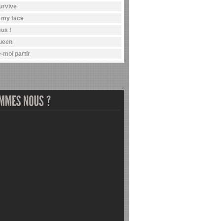
survive
n my face
ux !
ueen
-moi partir