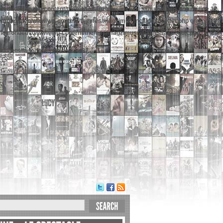
dedvo/www/wp-content/themes/magzimus/includes/thumbnails.php
on line
12
emondedvo/www/wp-content/themes/magzimus/includes/twitter.php
on line
18
/lemondedvo/www/wp-content/themes/magzimus/widgets/facebook.php
on line
idgets/facebook.php
on line
67