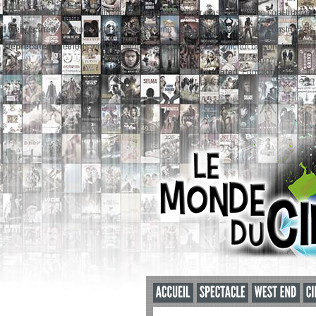
Deprecated
: Methods with the same name as their class will not be constructors
Deprecated
: Methods with the same name as their class will not be constructors
Deprecated
: Methods with the same name as their class will not be constructors
Deprecated
: Function create_fu