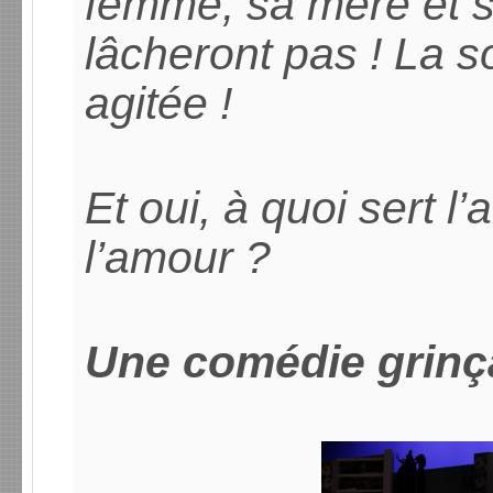
femme, sa mère et s
lâcheront pas ! La so
agitée !
Et oui, à quoi sert l
l’amour ?
Une comédie grinça