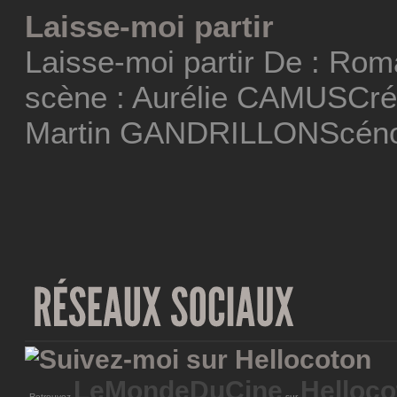
Laisse-moi partir
Laisse-moi partir De : Ro
scène : Aurélie CAMUSCréa
Martin GANDRILLONScéno
LeMondeDuCine
Helloco
Retrouvez
sur