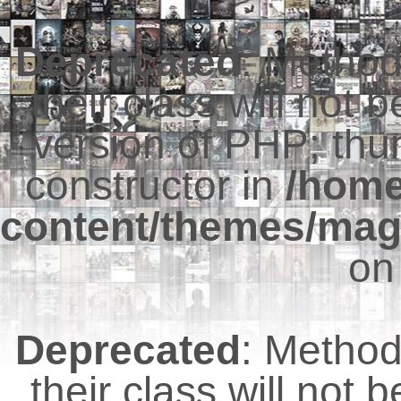
Deprecated
: Metho
their class will not 
version of PHP; thu
constructor in
/hom
content/themes/mag
on
Deprecated
: Metho
their class will not 