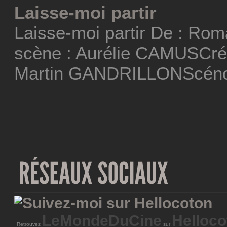
Laisse-moi partir
Laisse-moi partir De : Ro
scène : Aurélie CAMUSCréa
Martin GANDRILLONScéno
LeMondeDuCine
Helloco
Retrouvez
sur