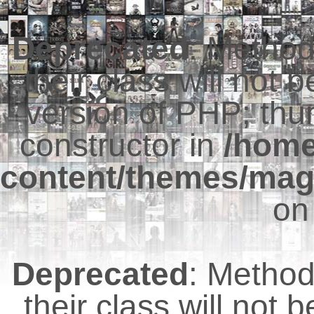
Deprecated
: Metho
their class will not 
version of PHP; thu
constructor in
/hom
content/themes/mag
on
Deprecated
: Metho
their class will not 