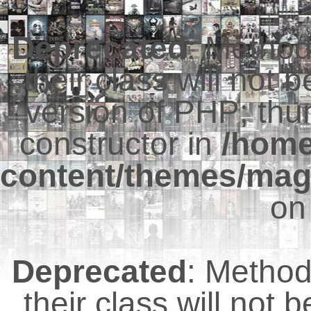
Deprecated
: Metho
their class will not 
version of PHP; thu
constructor in
/hom
content/themes/mag
on
Deprecated
: Metho
their class will not 