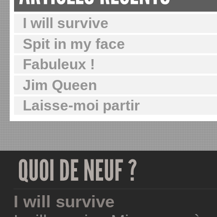
I will survive
Spit in my face
Fabuleux !
Jim Queen
Laisse-moi partir
I will survive