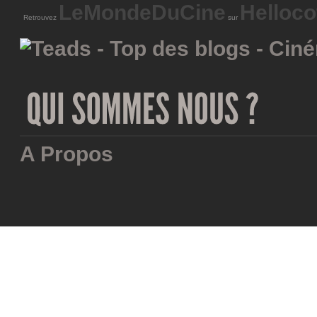
LeMondeDuCine
Helloco
Retrouvez
sur
A Propos