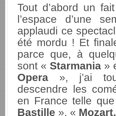
Tout d’abord un fai
l’espace d’une sem
applaudi ce spectacle
été mordu ! Et final
parce que, à quelq
sont «
Starmania
» 
Opera
», j’ai to
descendre les com
en France telle qu
Bastille
», «
Mozart,