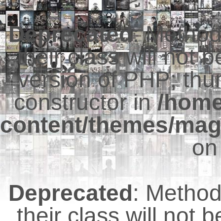
Deprecated
: Metho
their class will not 
version of PHP; thu
constructor in
/hom
content/themes/mag
on
Deprecated
: Metho
their class will not 