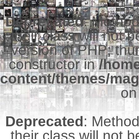
Deprecated
: Metho
their class will not 
version of PHP; thu
constructor in
/hom
content/themes/mag
on
Deprecated
: Metho
their class will not 