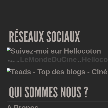
LeMondeDuCine
Helloco
Retrouvez
sur
A Propos