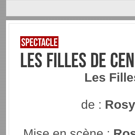
Les Fill
de :
Ros
Mise en scène :
Ro