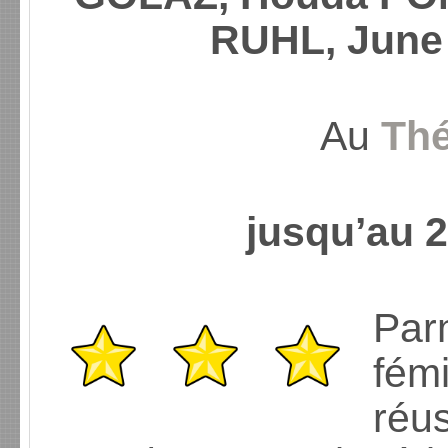
RUHL, June
Au
Thé
jusqu’au 
Parm
fém
réu