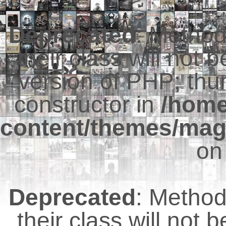
Deprecated
: Metho
their class will not 
version of PHP; thu
constructor in
/hom
content/themes/mag
on
Deprecated
: Metho
their class will not 