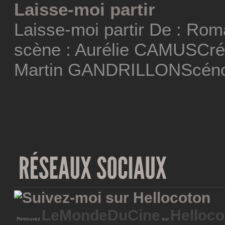
Laisse-moi partir
Laisse-moi partir De : Ro
scène : Aurélie CAMUSCréa
Martin GANDRILLONScéno
LeMondeDuCine
Helloco
Retrouvez
sur