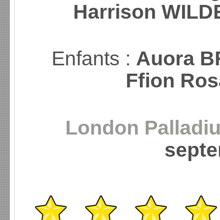
Harrison WILD
Enfants :
Auora B
Ffion Ro
London Palladiu
septe