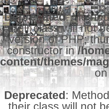
Deprecated
: Metho
their class will not 
version of PHP; thu
constructor in
/hom
content/themes/mag
on
Deprecated
: Metho
their class will not 