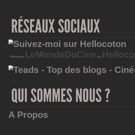
LeMondeDuCine
Helloco
Retrouvez
sur
A Propos