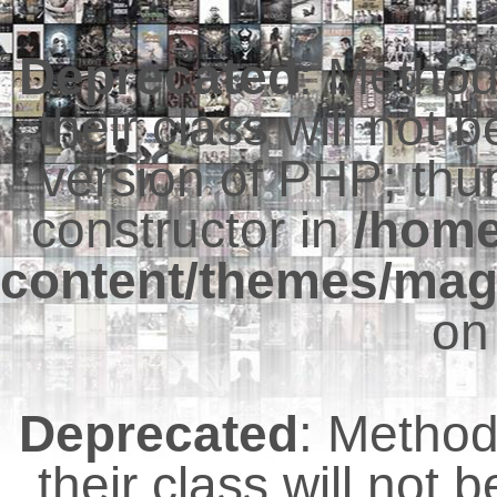
Deprecated
: Metho
their class will not 
version of PHP; thu
constructor in
/hom
content/themes/mag
on
Deprecated
: Metho
their class will not 