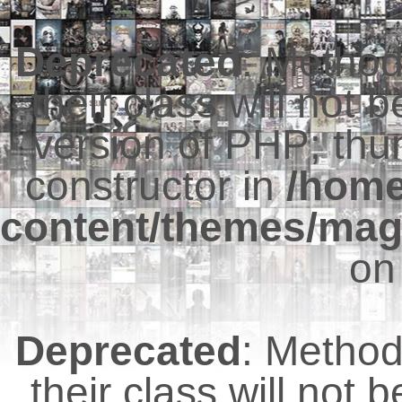
Deprecated
: Metho
their class will not 
version of PHP; thu
constructor in
/hom
content/themes/mag
on
Deprecated
: Metho
their class will not 