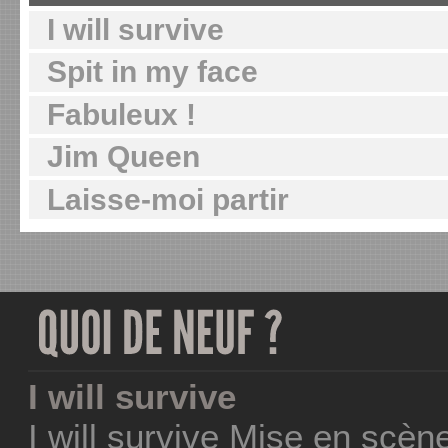
I will survive
Spit in my face
Fabuleux !
Jim Queen
Laisse-moi partir
I will survive
I will survive Mise en scèn